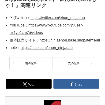
ゃ！」関連リンク
Ｘ(Twitter)：
https://twitter.com/ehon_ninjadao
YouTube：
https://www.youtube.com/@user-
hx1ye1cm7o/videos
絵本販売サイト：
https://ninjaehon.base.shop/items/all
note：
https://note.com/ehon_ninjadao
前の記事
次の記事
Post
Share