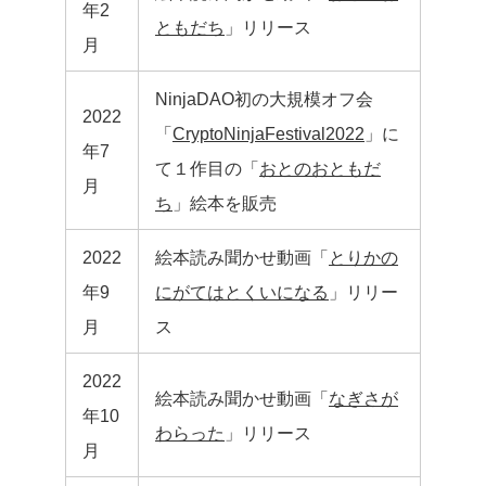
年2
ともだち
」リリース
月
NinjaDAO初の大規模オフ会
2022
「
CryptoNinjaFestival2022
」に
年7
て１作目の「
おとのおともだ
月
ち
」絵本を販売
2022
絵本読み聞かせ動画「
とりかの
年9
にがてはとくいになる
」リリー
月
ス
2022
絵本読み聞かせ動画「
なぎさが
年10
わらった
」リリース
月