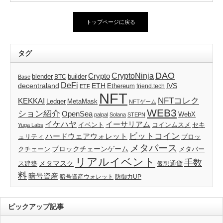
トップページに戻る
タグ
DAO
CryptoNinja
Crypto
blender
builder
BTC
Base
DeFi
decentraland
ETH
IVS
Ethereum
friend.tech
ETF
NFT
NFTコレク
KEKKAI
Ledger
MetaMask
NFTゲーム
WEB3
ション紹介
OpenSea
WebX
palpal
Solana
STEPN
イケハヤ
イーサリアム
イベント
コインムスメ
セキ
Yuga Labs
ビットコイン
ハードウェアウォレット
ブロッ
ュリティ
メタバース
ブロックチェーンゲーム
クチェーン
メタバー
リアルイベント
手数
メタマスク
仮想通貨
ス建築
料
暗号資産
暗号資産ウォレット
防御力UP
ピックアップ記事