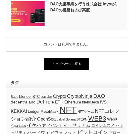
DAO支援事業を行う株式会社Unyteが、
DAOの構築および高度…
コメントは利用できません。
トップページに戻る
タグ
DAO
CryptoNinja
Crypto
blender
builder
BTC
Base
DeFi
decentraland
ETH
IVS
Ethereum
friend.tech
ETF
NFT
NFTコレク
KEKKAI
Ledger
MetaMask
NFTゲーム
WEB3
ション紹介
OpenSea
WebX
palpal
Solana
STEPN
イケハヤ
イーサリアム
イベント
コインムスメ
セキ
Yuga Labs
ビットコイン
ハードウェアウォレット
ブロッ
ュリティ