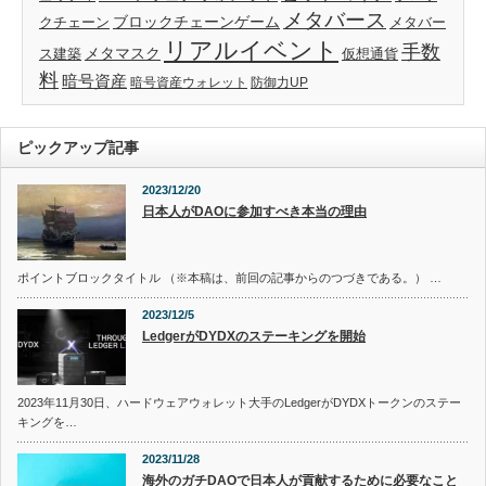
メタバース
ブロックチェーンゲーム
クチェーン
メタバー
リアルイベント
手数
メタマスク
仮想通貨
ス建築
料
暗号資産
暗号資産ウォレット
防御力UP
ピックアップ記事
2023/12/20
日本人がDAOに参加すべき本当の理由
ポイントブロックタイトル （※本稿は、前回の記事からのつづきである。） …
2023/12/5
LedgerがDYDXのステーキングを開始
2023年11月30日、ハードウェアウォレット大手のLedgerがDYDXトークンのステー
キングを…
2023/11/28
海外のガチDAOで日本人が貢献するために必要なこと