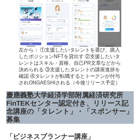
左から： ①支援したいタレントを選び、購入
したポジションNFTを貸出す ②支援したいタ
レントはスキル・資格、自己PR文章などから
決められる ③支援したタレントの講座進捗を
確認 ④タレントが転職するとトークンが付与
されONGAESHIされる（今後リリース予定）
慶應義塾大学経済学部附属経済研究所
FinTEKセンター認定付き、リリース記
念講座の「タレント」・「スポンサー」
募集
「ビジネスプランナー講座」