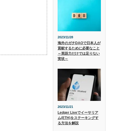
2023/11/28
海外のガチDAOで日本人が
貢献するために必要なこと
～英語力だけでは足りない
実状～
2023/11/21
Ledger Liveでイーサリア
ム(ETH)をステーキングす
る方法を解説