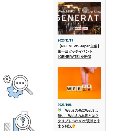
2023/11/19
【NFT NEWS Japan主催】
第一回ピッチイベント
｢GENERATE｣を開催
2023/10/6
「Web2の先にWeb3は
無い」Web3の本質とは？
クリプト･Web3の現状と未
来を解説