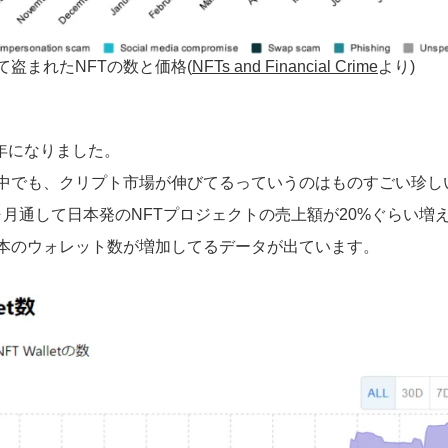
けて盗まれたNFTの数と価格(
NFTs and Financial Crime
より)
年になりました。
中でも、クリプト市場が伸びてるっていうのはものすごい珍し
3ヶ月通して日本発のNFTプロジェクトの売上額が20%ぐらい増
本のウォレット数が増加してるデータが出ています。