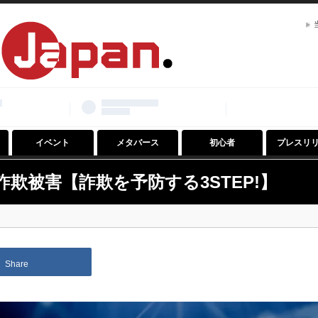
イベント
メタバース
初心者
プレスリ
T詐欺被害【詐欺を予防する3STEP!】
Share