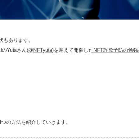
。
状もあります。
Yutaさん(
@NFTyuta
)を迎えて開催した
NFT詐欺予防の勉強
4つの方法を紹介していきます。