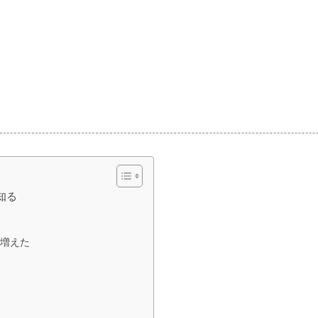
知る
増えた