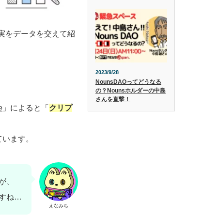
実をデータを交えて紹
2023/9/28
NounsDAOってどうなる
の？Nounsホルダーの中島
さんを直撃！
e
」によると「
クリプ
ています。
が、
すね…
えなみち