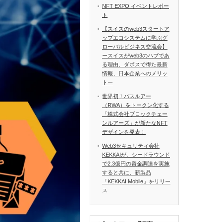
NFT EXPO イベントレポー
ト
【スイスのweb3スタートア
ップエコシステムに学ぶグ
ローバルビジネス交流会】
ースイスがweb3のハブであ
る理由、ダボスで得た最新
情報、日本企業へのメリッ
トー
世界初！バスルアー
（RWA）をトークン化する
「株式会社ブロックチェー
ンルアーズ」が新たなNFT
デザインを発表！
Web3セキュリティ会社
KEKKAIが、シードラウンド
で2.3億円の資金調達を実施
すると共に、新製品
「KEKKAI Mobile」をリリー
ス