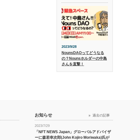
2023/9/28
NounsDAOってどうなる
の？Nounsホルダーの中島
さんを直撃！
お知らせ
過去の記事
2023/7/29
「NFT NEWS Japan」グローバルアドバイザ
ーに森若幸次郎(John Kojiro Moriwaka)氏が