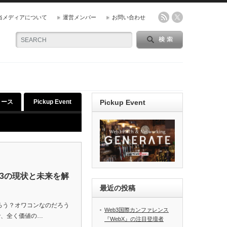
当メディアについて
運営メンバー
お問い合わせ
リース
Pickup Event
Pickup Event
b3の現状と未来を解
最近の投稿
だろう？オワコンなのだろう
Web3国際カンファレンス
で、全く価値の…
『WebX』の注目登壇者