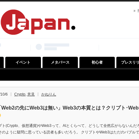
イベント
メタバース
初心者
プレスリ
/10/6
Crypto
,
意見
かねりん
「Web2の先にWeb3は無い」Web3の本質とは？クリプト･We
プト(Crypto、仮想通貨)やWeb3って、AIとくらべて、どうして全然広がらないん
そのように疑問に思っている読者も多いだろう。 クリプトやWeb3はただのバブル