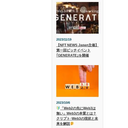
2023/11/19
【NFT NEWS Japan主催】
第一回ピッチイベント
｢GENERATE｣を開催
2023/10/6
「Web2の先にWeb3は
無い」Web3の本質とは？
クリプト･Web3の現状と未
来を解説