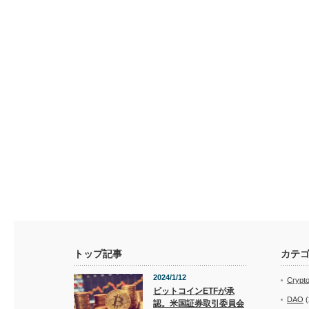
トップ記事
カテ
2024/1/12
Crypt
ビットコインETFが承
DAO
(
認。米国証券取引委員会