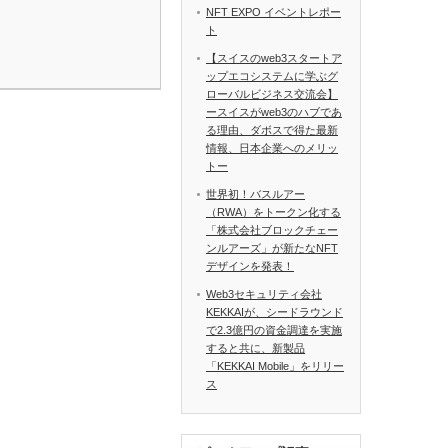
NFT EXPO イベントレポー
ト
【スイスのweb3スタートア
ップエコシステムに学ぶグ
ローバルビジネス交流会】
ースイスがweb3のハブであ
る理由、ダボスで得た最新
情報、日本企業へのメリッ
トー
世界初！バスルアー
（RWA）をトークン化する
「株式会社ブロックチェー
ンルアーズ」が新たなNFT
デザインを発表！
Web3セキュリティ会社
KEKKAIが、シードラウンド
で2.3億円の資金調達を実施
すると共に、新製品
「KEKKAI Mobile」をリリー
ス