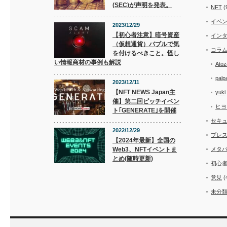
(SEC)が声明を発表。
NFT
(
イベ
2023/12/29
【初心者注意】暗号資産
イン
（仮想通貨）バブルで気
コラ
を付けるべきこと。怪し
い情報商材の事例も解説
Atoz
palp
2023/12/11
【NFT NEWS Japan主
yuki
催】第二回ピッチイベン
ヒヨ
ト｢GENERATE｣を開催
セキ
2022/12/29
プレ
【2024年最新】全国の
Web3、NFTイベントま
メタ
とめ(随時更新)
初心
意見
(
未分