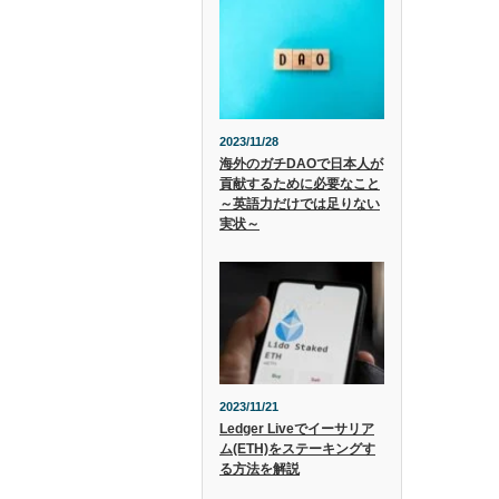
2023/11/28
海外のガチDAOで日本人が
貢献するために必要なこと
～英語力だけでは足りない
実状～
2023/11/21
Ledger Liveでイーサリア
ム(ETH)をステーキングす
る方法を解説