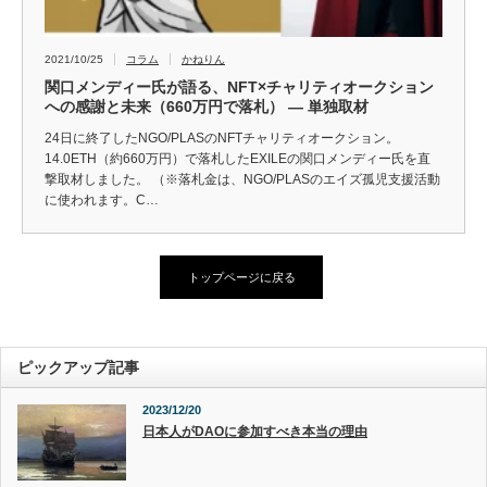
2021/10/25
コラム
かねりん
関口メンディー氏が語る、NFT×チャリティオークション
への感謝と未来（660万円で落札） ― 単独取材
24日に終了したNGO/PLASのNFTチャリティオークション。
14.0ETH（約660万円）で落札したEXILEの関口メンディー氏を直
撃取材しました。 （※落札金は、NGO/PLASのエイズ孤児支援活動
に使われます。C…
トップページに戻る
ピックアップ記事
2023/12/20
日本人がDAOに参加すべき本当の理由