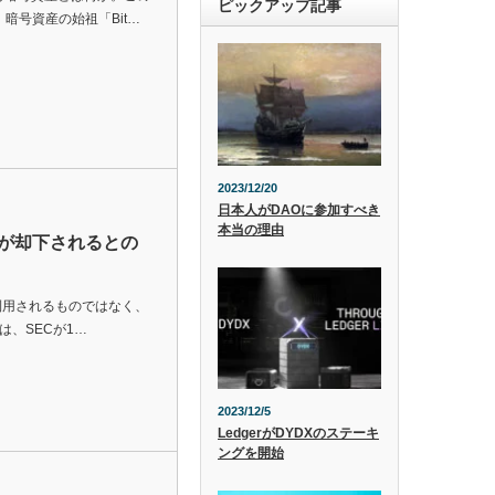
ピックアップ記事
暗号資産の始祖「Bit…
2023/12/20
日本人がDAOに参加すべき
本当の理由
申請が却下されるとの
利用されるものではなく、
は、SECが1…
2023/12/5
LedgerがDYDXのステーキ
ングを開始