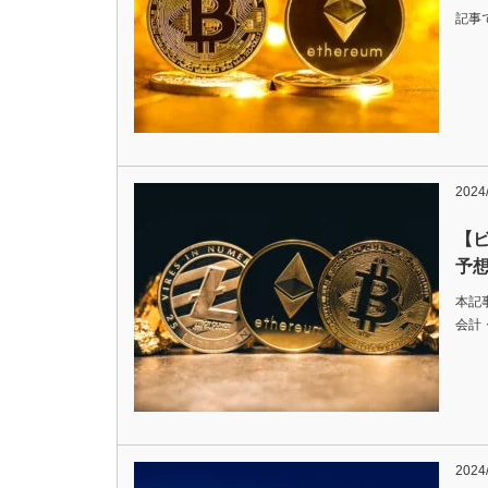
記事
2024/
【ビ
予
本記
会計
2024/