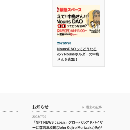
2023/9/28
NounsDAOってどうなる
の？Nounsホルダーの中島
さんを直撃！
お知らせ
過去の記事
2023/7/29
「NFT NEWS Japan」グローバルアドバイザ
ーに森若幸次郎(John Kojiro Moriwaka)氏が