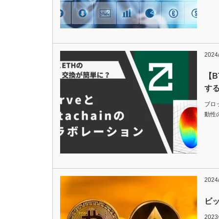
2024/
【B
す
ブロ
動性の
2024/
ビ
20