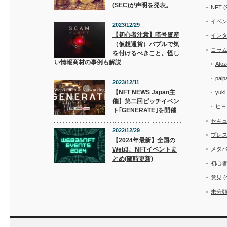
(SEC)が声明を発表。
NFT
(
イベ
2023/12/29
【初心者注意】暗号資産
イン
（仮想通貨）バブルで気
コラ
を付けるべきこと。怪し
い情報商材の事例も解説
Atoz
palp
2023/12/11
【NFT NEWS Japan主
yuki
催】第二回ピッチイベン
ヒヨ
ト｢GENERATE｣を開催
セキ
2022/12/29
プレ
【2024年最新】全国の
Web3、NFTイベントま
メタ
とめ(随時更新)
初心
意見
(
未分