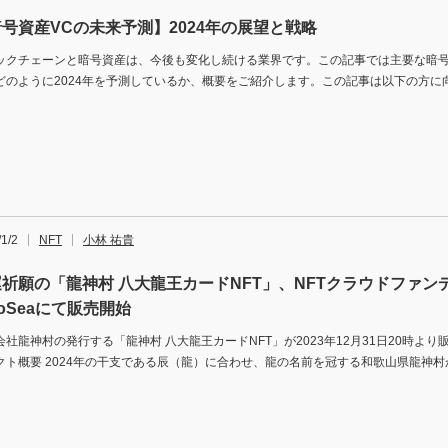
号資産VCの未来予測】2024年の展望と戦略
ックチェーンと暗号資産は、今後も変化し続ける業界です。この記事では主要な暗
どのように2024年を予測しているか、概要をご紹介します。この記事は以下の方に
1/2
NFT
小林 祐貴
祈願の「龍神村 八大龍王カードNFT」、NFTクラウドファン
koSeaにて販売開始
会社龍神村の発行する「龍神村 八大龍王カードNFT」が2023年12月31日20時より
クト概要 2024年の干支である辰（龍）に合わせ、龍の名前を冠する和歌山県龍神村