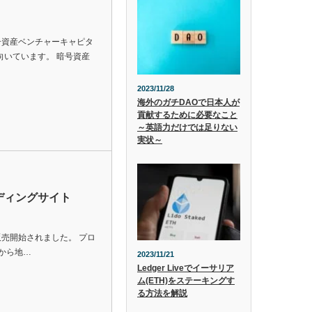
号資産ベンチャーキャピタ
向いています。 暗号資産
2023/11/28
海外のガチDAOで日本人が
貢献するために必要なこと
～英語力だけでは足りない
実状～
ディングサイト
販売開始されました。 プロ
から地…
2023/11/21
Ledger Liveでイーサリア
ム(ETH)をステーキングす
る方法を解説