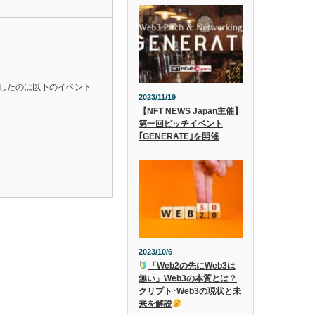
加したのは以下のイベント
2023/11/19
【NFT NEWS Japan主催】
第一回ピッチイベント
｢GENERATE｣を開催
2023/10/6
「Web2の先にWeb3は
無い」Web3の本質とは？
クリプト･Web3の現状と未
来を解説