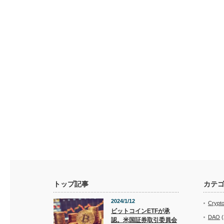
トップ記事
カテ
2024/1/12
Crypt
ビットコインETFが承
DAO
(
認。米国証券取引委員会