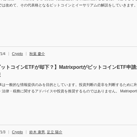
では改めて、その代表格となるビットコインとイーサリアムの解説をしていきます。 
1/4
Crypto
秋葉 慶介
ットコインETFが却下？】MatrixportがビットコインETF
想
事は一般的な情報提供のみを目的としています。投資判断の是非を判断するために
・法律・税務に関するアドバイスや投資を推奨するものではありません。 Matrixport
1/3
Crypto
鈴木 康男
,
足立 陽介