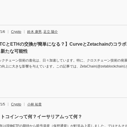
1/6
Crypto
鈴木 康男
,
足立 陽介
TCとETHの交換が簡単になる？】CurveとZetachainのコ
る新たな可能性
ックチェーン技術の進化は、日々加速しています。特に、クロスチェーン技術の発
向上に大きな影響を与えています。この記事では、ZetaChain(@zetablockchain)と
1/5
Crypto
小林 祐貴
ットコインって何？イーサリアムって何？
23年は現物ETFの期待から暗号資産（仮想通貨）が軒並み上昇しました。ではそもそ