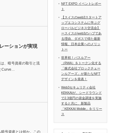
NFT EXPO イベントレポー
ト
【スイスのweb3スタートア
ップエコシステムに学ぶグ
ローバルビジネス交流会】
ースイスがweb3のハブであ
る理由、ダボスで得た最新
情報、日本企業へのメリッ
ラボレーションが実現
トー
世界初！バスルアー
展は、暗号資産の取引と流
（RWA）をトークン化する
「株式会社ブロックチェー
Curve…
ンルアーズ」が新たなNFT
デザインを発表！
Web3セキュリティ会社
KEKKAIが、シードラウンド
で2.3億円の資金調達を実施
すると共に、新製品
「KEKKAI Mobile」をリリー
ス
も暗号資産とは何か。この