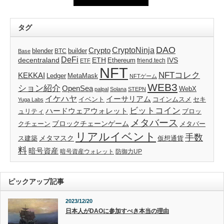
タグ
DAO
CryptoNinja
Crypto
blender
builder
BTC
Base
DeFi
decentraland
ETH
IVS
Ethereum
friend.tech
ETF
NFT
NFTコレク
KEKKAI
Ledger
MetaMask
NFTゲーム
WEB3
ション紹介
OpenSea
WebX
palpal
Solana
STEPN
イケハヤ
イーサリアム
イベント
コインムスメ
セキ
Yuga Labs
ビットコイン
ハードウェアウォレット
ブロッ
ュリティ
メタバース
ブロックチェーンゲーム
クチェーン
メタバー
リアルイベント
手数
メタマスク
仮想通貨
ス建築
料
暗号資産
暗号資産ウォレット
防御力UP
ピックアップ記事
2023/12/20
日本人がDAOに参加すべき本当の理由