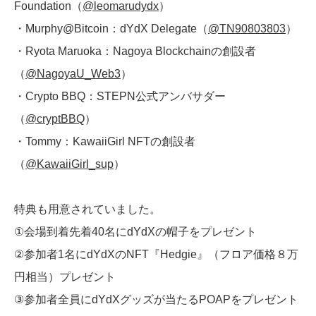
Foundation（
@leomarudydx
）
・Murphy@Bitcoin：dYdX Delegate（
@TN90803803
）
・Ryota Maruoka：Nagoya Blockchainの創設者
（
@NagoyaU_Web3
）
・Crypto BBQ：STEPN公式アンバサダー
（
@cryptBBQ
）
・Tommy：KawaiiGirl NFTの創設者
（
@KawaiiGirl_sup
）
特典も用意されていました。
①会場到着先着40名にdYdXの帽子をプレゼント
②参加者1名にdYdXのNFT『Hedgie』（フロア価格８万
円相当）プレゼント
③参加者全員にdYdXグッズが当たるPOAPをプレゼント