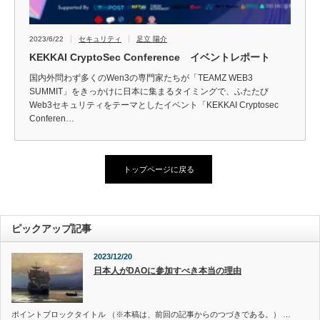
2023/6/22
セキュリティ
足立 陽介
KEKKAI CryptoSec Conference イベントレポート
国内外問わず多くのWen3の専⾨家たちが「TEAMZ WEB3
SUMMIT」をきっかけに⽇本に集まるタイミングで、ふたたび
Web3セキュリティをテーマとしたイベント「KEKKAI Cryptosec
Conferen…
トップページに戻る
ピックアップ記事
2023/12/20
日本人がDAOに参加すべき本当の理由
ポイントブロックタイトル （※本稿は、前回の記事からのつづきである。） …