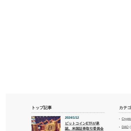
トップ記事
カテ
2024/1/12
Crypt
ビットコインETFが承
DAO
(
認。米国証券取引委員会