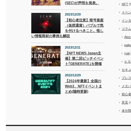
(SEC)が声明を発表。
NFT
(
イベ
2023/12/29
【初心者注意】暗号資産
イン
（仮想通貨）バブルで気
コラ
を付けるべきこと。怪し
い情報商材の事例も解説
Atoz
palp
2023/12/11
【NFT NEWS Japan主
yuki
催】第二回ピッチイベン
ヒヨ
ト｢GENERATE｣を開催
セキ
2022/12/29
プレ
【2024年最新】全国の
Web3、NFTイベントま
メタ
とめ(随時更新)
初心
意見
(
未分