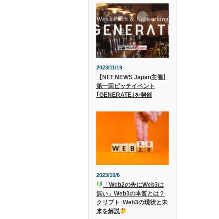
2023/11/19
【NFT NEWS Japan主催】
第一回ピッチイベント
｢GENERATE｣を開催
2023/10/6
「Web2の先にWeb3は
無い」Web3の本質とは？
クリプト･Web3の現状と未
来を解説