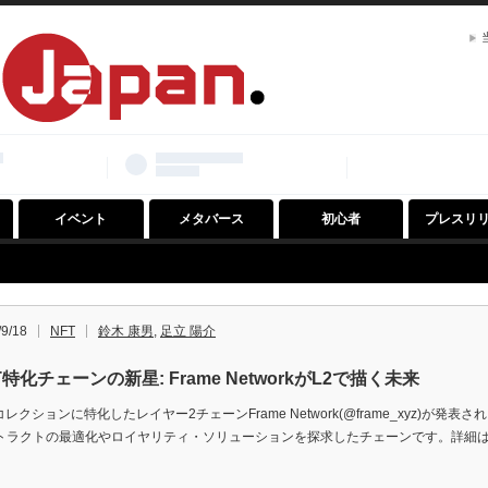
イベント
メタバース
初心者
プレスリ
/9/18
NFT
鈴木 康男
,
足立 陽介
T特化チェーンの新星: Frame NetworkがL2で描く未来
コレクションに特化したレイヤー2チェーンFrame Network(@frame_xyz)が発表
トラクトの最適化やロイヤリティ・ソリューションを探求したチェーンです。詳細