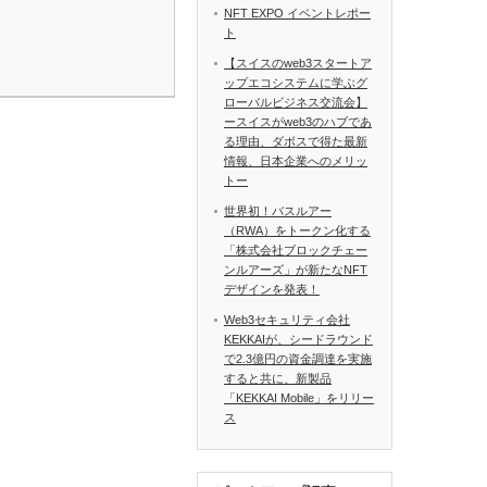
NFT EXPO イベントレポー
ト
【スイスのweb3スタートア
ップエコシステムに学ぶグ
ローバルビジネス交流会】
ースイスがweb3のハブであ
る理由、ダボスで得た最新
情報、日本企業へのメリッ
トー
世界初！バスルアー
（RWA）をトークン化する
「株式会社ブロックチェー
ンルアーズ」が新たなNFT
デザインを発表！
Web3セキュリティ会社
KEKKAIが、シードラウンド
で2.3億円の資金調達を実施
すると共に、新製品
「KEKKAI Mobile」をリリー
ス