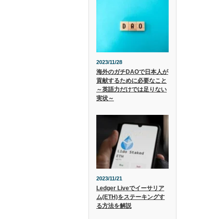
2023/11/28
海外のガチDAOで日本人が
貢献するために必要なこと
～英語力だけでは足りない
実状～
2023/11/21
Ledger Liveでイーサリア
ム(ETH)をステーキングす
る方法を解説