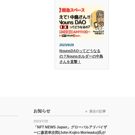
2023/9/28
NounsDAOってどうなる
の？Nounsホルダーの中島
さんを直撃！
お知らせ
過去の記事
2023/7/29
「NFT NEWS Japan」グローバルアドバイザ
ーに森若幸次郎(John Kojiro Moriwaka)氏が