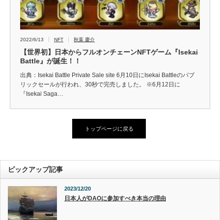
2022/6/13
NFT
秋葉 慶介
【世界初】日本からフルオンチェーンNFTゲーム『Isekai
Battle』が誕生！！
出典：Isekai Battle Private Sale site 6月10日にIsekai Battleのパブ
リックセールが行われ、30秒で完売しました。 ※6月12日に
『Isekai Saga…
トップページに戻る
ピックアップ記事
2023/12/20
日本人がDAOに参加すべき本当の理由