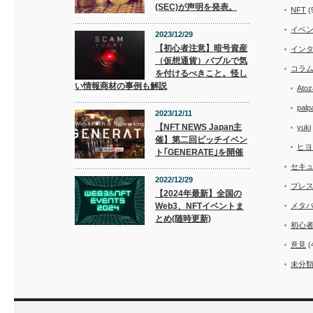
(SEC)が声明を発表。
NFT
(
イベ
2023/12/29
【初心者注意】暗号資産
イン
（仮想通貨）バブルで気
コラ
を付けるべきこと。怪し
い情報商材の事例も解説
Atoz
palp
2023/12/11
【NFT NEWS Japan主
yuki
催】第二回ピッチイベン
ヒヨ
ト｢GENERATE｣を開催
セキ
2022/12/29
プレ
【2024年最新】全国の
Web3、NFTイベントま
メタ
とめ(随時更新)
初心
意見
(
未分