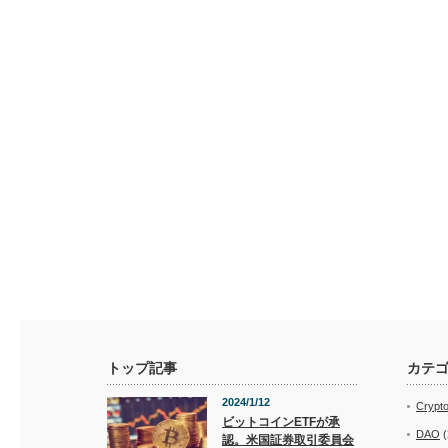
トップ記事
カテ
2024/1/12
Crypt
ビットコインETFが承
DAO
(
認。米国証券取引委員会