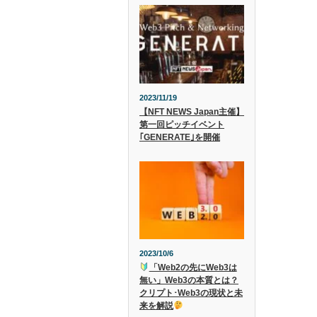
2023/11/19
【NFT NEWS Japan主催】
第一回ピッチイベント
｢GENERATE｣を開催
2023/10/6
「Web2の先にWeb3は
無い」Web3の本質とは？
クリプト･Web3の現状と未
来を解説