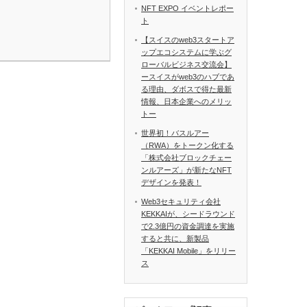
NFT EXPO イベントレポー
ト
【スイスのweb3スタートア
ップエコシステムに学ぶグ
ローバルビジネス交流会】
ースイスがweb3のハブであ
る理由、ダボスで得た最新
情報、日本企業へのメリッ
トー
世界初！バスルアー
（RWA）をトークン化する
「株式会社ブロックチェー
ンルアーズ」が新たなNFT
デザインを発表！
Web3セキュリティ会社
KEKKAIが、シードラウンド
で2.3億円の資金調達を実施
すると共に、新製品
「KEKKAI Mobile」をリリー
ス