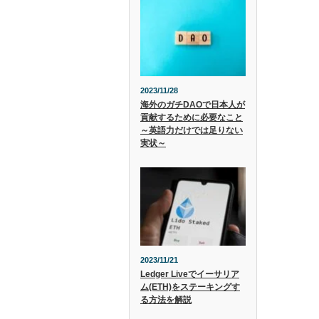
2023/11/28
海外のガチDAOで日本人が
貢献するために必要なこと
～英語力だけでは足りない
実状～
2023/11/21
Ledger Liveでイーサリア
ム(ETH)をステーキングす
る方法を解説