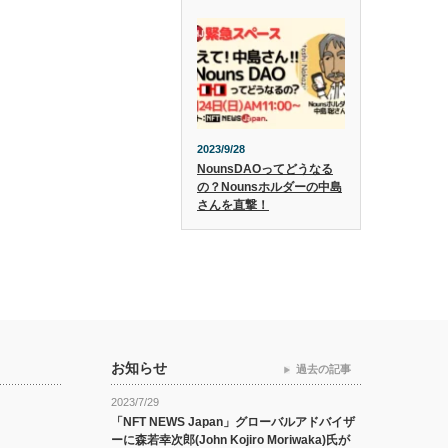
2023/9/28
NounsDAOってどうなる
の？Nounsホルダーの中島
さんを直撃！
お知らせ
過去の記事
2023/7/29
「NFT NEWS Japan」グローバルアドバイザ
ーに森若幸次郎(John Kojiro Moriwaka)氏が