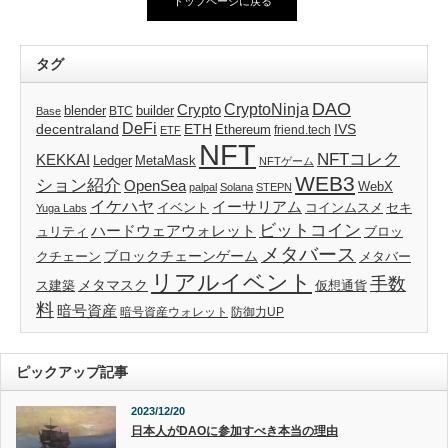
トップページに戻る
タグ
DAO
CryptoNinja
Crypto
blender
builder
BTC
Base
DeFi
decentraland
ETH
IVS
Ethereum
friend.tech
ETF
NFT
NFTコレク
KEKKAI
Ledger
MetaMask
NFTゲーム
WEB3
ション紹介
OpenSea
WebX
palpal
Solana
STEPN
イケハヤ
イーサリアム
イベント
コインムスメ
セキ
Yuga Labs
ビットコイン
ハードウェアウォレット
ブロッ
ュリティ
メタバース
ブロックチェーンゲーム
クチェーン
メタバー
リアルイベント
手数
メタマスク
仮想通貨
ス建築
料
暗号資産
暗号資産ウォレット
防御力UP
ピックアップ記事
2023/12/20
日本人がDAOに参加すべき本当の理由