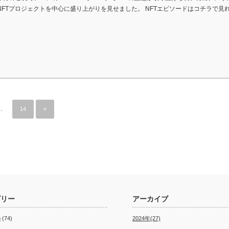
NFTプロジェクトを中心に盛り上がりを見せました。 NFTエピソードはコチラで見れ
…
14
»
ゴリー
アーカイブ
o
(74)
2024年(27)