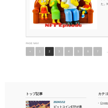
た」
PAGE NAVI
«
1
2
3
4
5
6
7
トップ記事
カテ
2024/1/12
Crypt
ビットコインETFが承