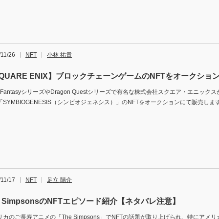
/11/26
NFT
小林 祐貴
QUARE ENIX】ブロックチェーンゲームのNFTをオークショ
al FantasyシリーズやDragon Questシリーズで有名な株式会社スクエア・エニ
「SYMBIOGENESIS（シンビオジェネシス）」のNFTをオークションにて販売しま
/11/17
NFT
足立 陽介
e SimpsonsのNFTエピソード紹介【ネタバレ注意】
リカのご長寿アニメの「The Simpsons」でNFTの話題が取り上げられ、特にアメ