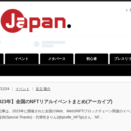
イベント
メタバース
初心者
プレスリ
/12/24
イベント
足立 陽介
023年】全国のNFTリアルイベントまとめ(アーカイブ)
記事は、2023年に開催された全国のWeb、Web3/NFT/ブロックチェーン関連の
供(Special Thanks)：代替性きりん(@giraffe_NFTjp)さん、NF…