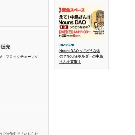
2023/9/28
ン販売
NounsDAOってどうなる
の？Nounsホルダーの中島
ックスが、ブロックチェーンゲ
さんを直撃！
す…
リカでは作中で「いじられ