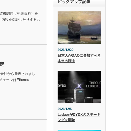
ピックアップ記事
報道機関向け発表資料）を
・内容を保証したりするも
2023/12/20
日本人がDAOに参加すべき
本当の理由
予定
合同会社から発表されまし
ーンはEthereu…
2023/12/5
LedgerがDYDXのステーキ
ングを開始