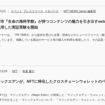
/12/1
イベント
,
プレスリリース
,
メタバース
NFT NEWS Japan 編集部
郡市『⽣命の海科学館』が持つコンテンツの魅⼒を引き出すweb
使⽤した実証実験を開始
ーナーは、「PR TIMES」から提供を受けた企業・団体などのニュースリリース（
しています。 掲載している製品やサービス等の購入や利用を推奨したり、その品質
…
/11/29
NFT
秋葉 慶介
ジックエデンが、NFTに特化したクロスチェーンウォレットの
。
事では、マジックエデン（Magic Eden）が発表した「マジックエデン・ウォレッ
事で分かること ・マジックエデンについて・「マジックエデン・ウォレット」につ