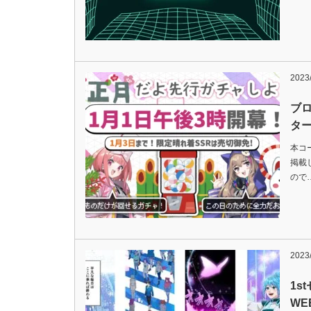
2023
ブロ
タ
本コ
掲載
ので
2023
1s
WE