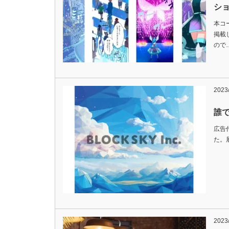
ショ
本コ
掲載
ので
2023
誰で
広告
た。
2023