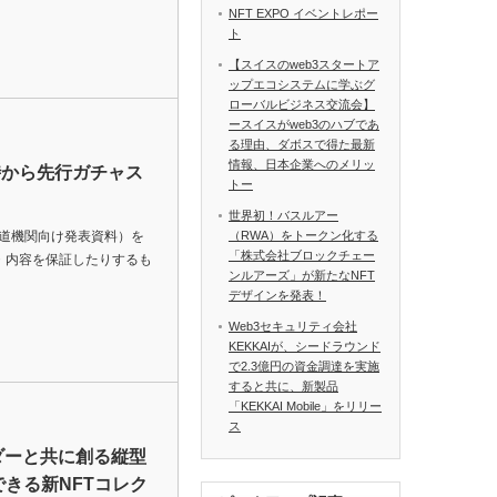
NFT EXPO イベントレポー
ト
【スイスのweb3スタートア
ップエコシステムに学ぶグ
ローバルビジネス交流会】
ースイスがweb3のハブであ
る理由、ダボスで得た最新
情報、日本企業へのメリッ
時から先行ガチャス
トー
世界初！バスルアー
報道機関向け発表資料）を
（RWA）をトークン化する
「株式会社ブロックチェー
・内容を保証したりするも
ンルアーズ」が新たなNFT
デザインを発表！
Web3セキュリティ会社
KEKKAIが、シードラウンド
で2.3億円の資金調達を実施
すると共に、新製品
「KEKKAI Mobile」をリリー
ス
ルダーと共に創る縦型
できる新NFTコレク