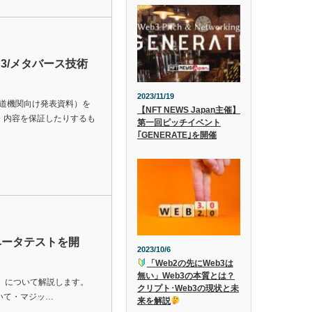
3/メタバース技術
2023/11/19
報道機関向け発表資料）を
【NFT NEWS Japan主催】
・内容を保証したりするも
第一回ピッチイベント
｢GENERATE｣を開催
ベータテストを開
2023/10/6
「Web2の先にWeb3は
無い」Web3の本質とは？
ト」について解説します。
クリプト･Web3の現状と未
いて・マジッ…
来を解説