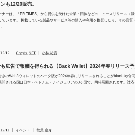
ンも12/20販売。
ーナーは、「PR TIMES」から提供を受けた企業・団体などのニュースリリース（
しています。 掲載している製品やサービス等の購入や利用を推奨したり、その品質
…
/12/12
Crypto
,
NFT
小林 祐貴
も広告で報酬を得られる【Back Wallet】2024年春リリース
付きのWeb3ウォレットのベータ版が2024年春にリリースされることがblocksky
展開される国は日本・ベトナム・ナイジェリアの3ヶ国で、同時展開されます。対応チェ
/12/11
イベント
秋葉 慶介