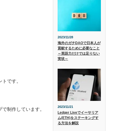
2023/11/28
海外のガチDAOで日本人が
貢献するために必要なこと
～英語力だけでは足りない
実状～
ントです。
2023/11/21
ップで制作しています。
Ledger Liveでイーサリア
ム(ETH)をステーキングす
る方法を解説