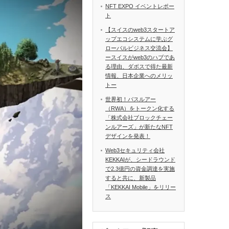
NFT EXPO イベントレポー
ト
【スイスのweb3スタートア
ップエコシステムに学ぶグ
ローバルビジネス交流会】
ースイスがweb3のハブであ
る理由、ダボスで得た最新
情報、日本企業へのメリッ
トー
世界初！バスルアー
（RWA）をトークン化する
「株式会社ブロックチェー
ンルアーズ」が新たなNFT
デザインを発表！
Web3セキュリティ会社
KEKKAIが、シードラウンド
で2.3億円の資金調達を実施
すると共に、新製品
「KEKKAI Mobile」をリリー
ス