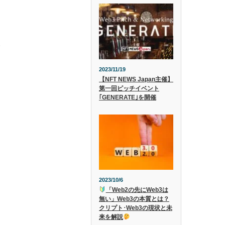
‍
2023/11/19
【NFT NEWS Japan主催】
第一回ピッチイベント
｢GENERATE｣を開催
2023/10/6
「Web2の先にWeb3は
無い」Web3の本質とは？
クリプト･Web3の現状と未
来を解説