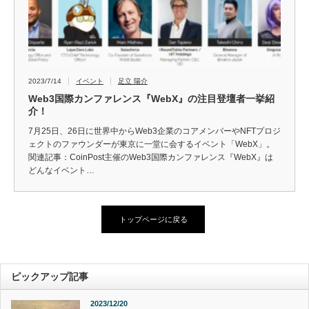
2023/7/14
イベント
足立 陽介
Web3国際カンファレンス『WebX』の注目登壇者一挙紹
介！
7月25日、26日に世界中からWeb3企業のコアメンバーやNFTプロジ
ェクトのファウンダーが東京に一堂に会するイベント「WebX」。
関連記事：CoinPost主催のWeb3国際カンファレンス『WebX』は
どんなイベント…
トップページに戻る
ピックアップ記事
2023/12/20