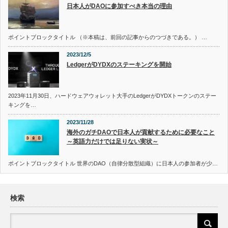
日本人がDAOに参加すべき本当の理由
ポイントブロックタイトル （※本稿は、前回の記事からのつづきである。） …
2023/12/5
LedgerがDYDXのステーキングを開始
2023年11月30日、ハードウェアウォレット大手のLedgerがDYDXトークンのステー
キングを…
2023/11/28
海外のガチDAOで日本人が貢献するために必要なこと
～英語力だけでは足りない実状～
ポイントブロックタイトル 世界のDAO（自律分散型組織）に日本人の参加者が少…
検索