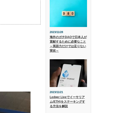
2023/11/28
海外のガチDAOで日本人が
貢献するために必要なこと
～英語力だけでは足りない
実状～
2023/11/21
Ledger Liveでイーサリア
ム(ETH)をステーキングす
る方法を解説