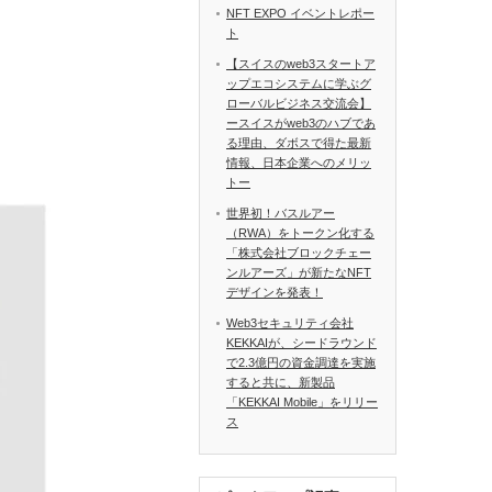
NFT EXPO イベントレポー
ト
【スイスのweb3スタートア
ップエコシステムに学ぶグ
ローバルビジネス交流会】
ースイスがweb3のハブであ
る理由、ダボスで得た最新
情報、日本企業へのメリッ
トー
世界初！バスルアー
（RWA）をトークン化する
「株式会社ブロックチェー
ンルアーズ」が新たなNFT
デザインを発表！
Web3セキュリティ会社
KEKKAIが、シードラウンド
で2.3億円の資金調達を実施
すると共に、新製品
「KEKKAI Mobile」をリリー
ス