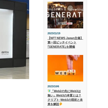
2023/11/19
【NFT NEWS Japan主催】
第一回ピッチイベント
｢GENERATE｣を開催
2023/10/6
「Web2の先にWeb3は
無い」Web3の本質とは？
クリプト･Web3の現状と未
来を解説