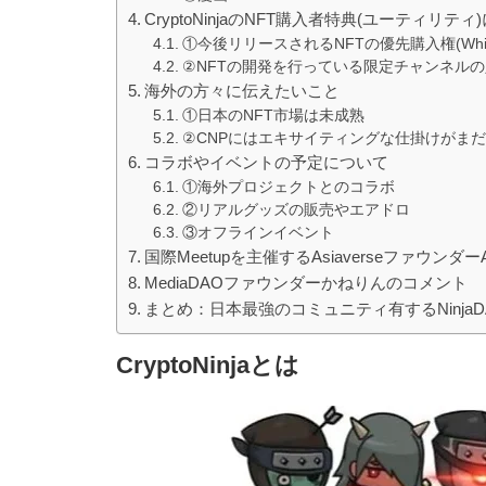
CryptoNinjaのNFT購入者特典(ユーティリティ
①今後リリースされるNFTの優先購入権(WhiteL
②NFTの開発を行っている限定チャンネル
海外の方々に伝えたいこと
①日本のNFT市場は未成熟
②CNPにはエキサイティングな仕掛けがま
コラボやイベントの予定について
①海外プロジェクトとのコラボ
②リアルグッズの販売やエアドロ
③オフラインイベント
国際Meetupを主催するAsiaverseファウンダーAp
MediaDAOファウンダーかねりんのコメント
まとめ：日本最強のコミュニティ有するNinja
CryptoNinjaとは