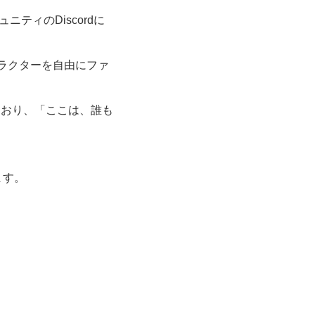
ミュニティのDiscordに
ラクターを自由にファ
しており、「ここは、誰も
ます。