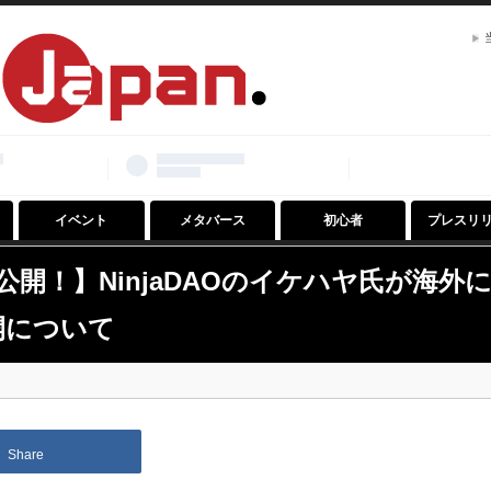
イベント
メタバース
初心者
プレスリ
開！】NinjaDAOのイケハヤ氏が海外
展開について
Share