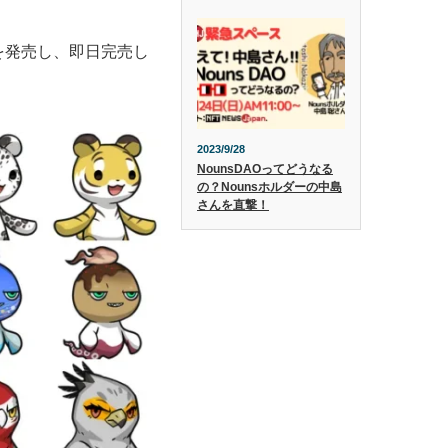
2体を発売し、即日完売し
2023/9/28
NounsDAOってどうなる
の？Nounsホルダーの中島
さんを直撃！