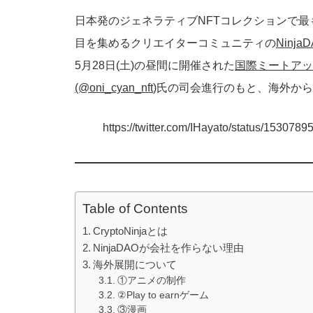
日本発のジェネラティブNFTコレクションで最
目を集めるクリエイターコミュニティの
Ninja
5月28日(土)の昼間に開催された
国際ミートアッ
(@oni_cyan_nft
)氏の司会進行のもと、海外か
https://twitter.com/IHayato/status/15
Table of Contents
CryptoNinjaとは
NinjaDAOが会社を作らない理由
海外展開について
①アニメの制作
②Play to earnゲーム
③漫画