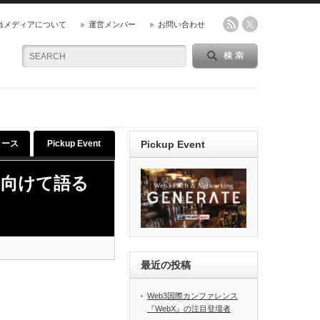
当メディアについて
運営メンバー
お問い合わせ
リース
Pickup Event
Pickup Event
に向けて語る
最近の投稿
Web3国際カンファレンス
『WebX』の注目登壇者