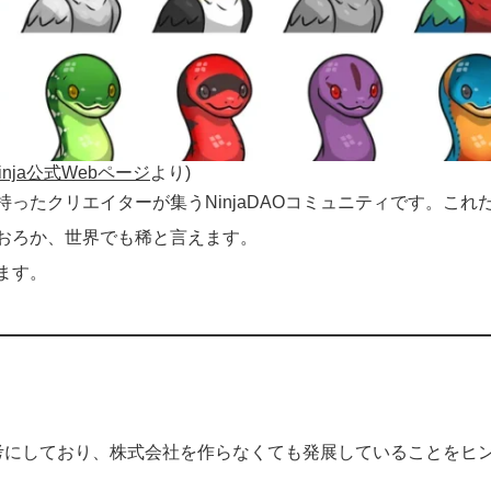
oNinja公式Webページ
より)
持ったクリエイターが集うNinjaDAOコミュニティです。これ
はおろか、世界でも稀と言えます。
ます。
を参考にしており、株式会社を作らなくても発展していることをヒ