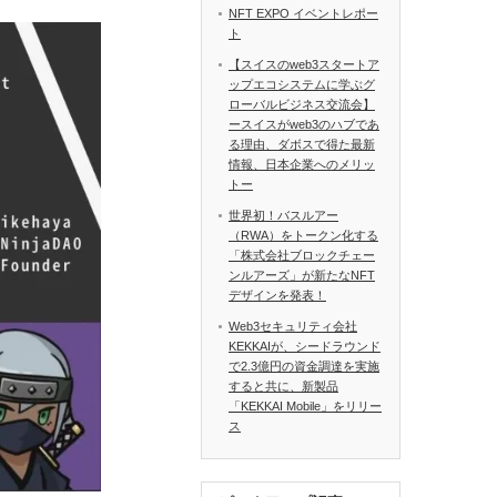
NFT EXPO イベントレポー
ト
【スイスのweb3スタートア
ップエコシステムに学ぶグ
ローバルビジネス交流会】
ースイスがweb3のハブであ
る理由、ダボスで得た最新
情報、日本企業へのメリッ
トー
世界初！バスルアー
（RWA）をトークン化する
「株式会社ブロックチェー
ンルアーズ」が新たなNFT
デザインを発表！
Web3セキュリティ会社
KEKKAIが、シードラウンド
で2.3億円の資金調達を実施
すると共に、新製品
「KEKKAI Mobile」をリリー
ス