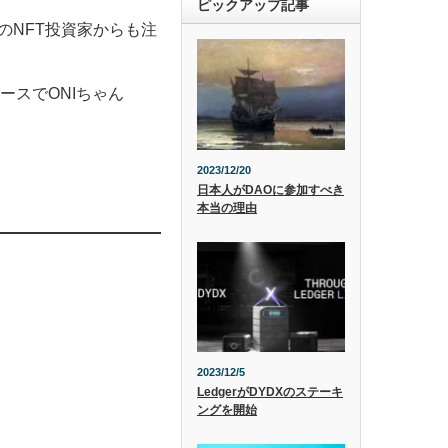
ピックアップ記事
外のNFT投資家からも注
スペースでONIちゃん
2023/12/20
日本人がDAOに参加すべき
本当の理由
2023/12/5
LedgerがDYDXのステーキ
ングを開始