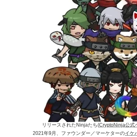
リリースされたNinjaたち(
CryptoNinja公
2021年9月、ファウンダー／マーケターの
イケ