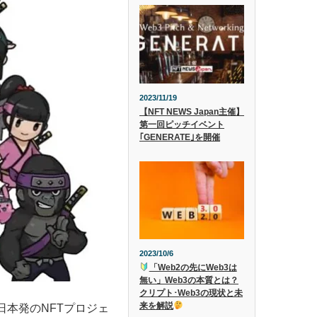
2023/11/19
【NFT NEWS Japan主催】
第一回ピッチイベント
｢GENERATE｣を開催
2023/10/6
「Web2の先にWeb3は
無い」Web3の本質とは？
クリプト･Web3の現状と未
来を解説
日本発のNFTプロジェ