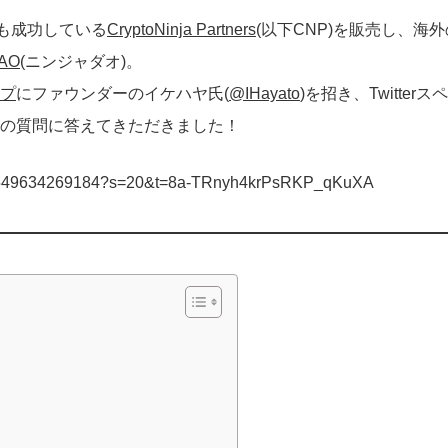
も成功している
CryptoNinja Partners
(以下CNP)を販売し、海
DAO
(ニンジャダオ)。
プ
にファウンダーのイケハヤ氏(
@IHayato
)を招き、Twitter
らの質問に答えてきただきました！
30789549634269184?s=20&t=8a-TRnyh4krPsRKP_qKuXA