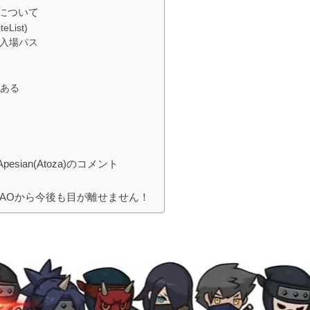
)について
ist)
の入場パス
だある
esian(Atoza)のコメント
DAOから今後も目が離せません！