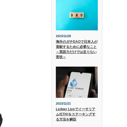
2023/11/28
海外のガチDAOで日本人が
貢献するために必要なこと
～英語力だけでは足りない
実状～
2023/11/21
Ledger Liveでイーサリア
ム(ETH)をステーキングす
る方法を解説