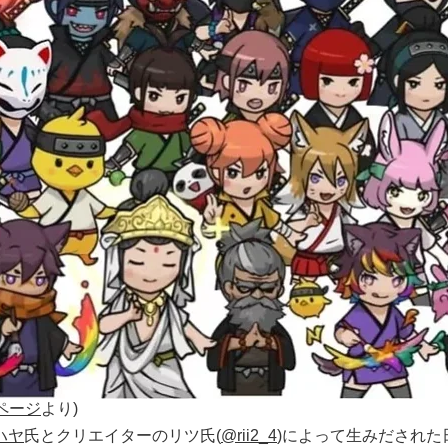
式ページ
より)
ハヤ
氏とクリエイターのリツ氏(
@rii2_4
)によって生みだされた