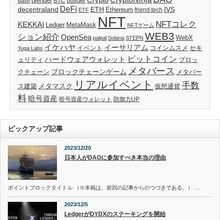
blender
builder
BTC
Base
DeFi
decentraland
ETH
IVS
Ethereum
friend.tech
ETF
NFT
NFTコレク
KEKKAI
Ledger
MetaMask
NFTゲーム
WEB3
ション紹介
OpenSea
WebX
palpal
Solana
STEPN
イケハヤ
イーサリアム
イベント
コインムスメ
セキ
Yuga Labs
ビットコイン
ハードウェアウォレット
ブロッ
ュリティ
メタバース
ブロックチェーンゲーム
クチェーン
メタバー
リアルイベント
手数
メタマスク
仮想通貨
ス建築
料
暗号資産
暗号資産ウォレット
防御力UP
ピックアップ記事
2023/12/20
日本人がDAOに参加すべき本当の理由
ポイントブロックタイトル （※本稿は、前回の記事からのつづきである。） …
2023/12/5
LedgerがDYDXのステーキングを開始