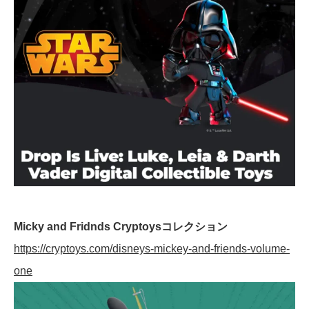
Micky and Fridnds Cryptoysコレクション
https://cryptoys.com/disneys-mickey-and-friends-volume-
one