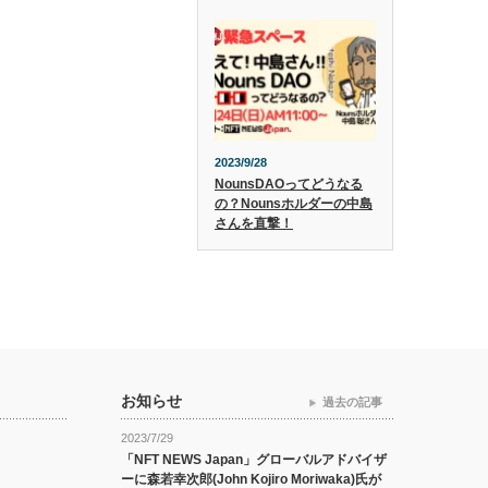
2023/9/28
NounsDAOってどうなる
の？Nounsホルダーの中島
さんを直撃！
お知らせ
過去の記事
2023/7/29
「NFT NEWS Japan」グローバルアドバイザ
ーに森若幸次郎(John Kojiro Moriwaka)氏が