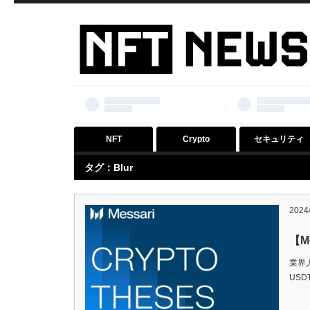
NFT
Crypto
セキュリティ
タグ：Blur
2024
【M
業界人
USD