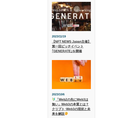
2023/11/19
【NFT NEWS Japan主催】
第一回ピッチイベント
｢GENERATE｣を開催
2023/10/6
「Web2の先にWeb3は
無い」Web3の本質とは？
クリプト･Web3の現状と未
来を解説