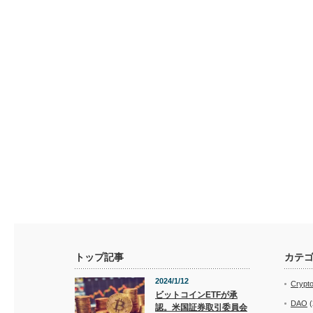
トップ記事
カテ
2024/1/12
Crypt
ビットコインETFが承
DAO
(
認。米国証券取引委員会