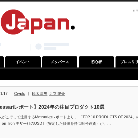
イベント
メタバース
初心者
プレスリ
/1/17
Crypto
鈴木 康男
,
足立 陽介
essariレポート】2024年の注目プロダクト10選
がこぞって注目するMessariのレポートより、 「TOP 10 PRODUCTS OF 20
T on Tron テザー社のUSDT（安定した価値を持つ暗号通貨）が、…