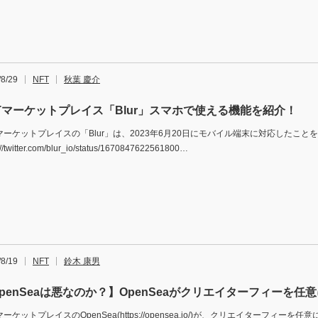
/8/29
NFT
秋葉 慶介
Tマーケットプレイス「Blur」スマホで使える機能を紹介！
Tマーケットプレイスの「Blur」は、2023年6月20日にモバイル端末に対応したこと
://twitter.com/blur_io/status/1670847622561800…
/8/19
NFT
鈴木 康男
penSeaは悪なのか？】OpenSeaがクリエイターフィーを任
マーケットプレイスのOpenSea(https://opensea.io/)が、クリエイターフィー