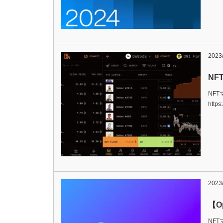
2023
NF
NF
https
2023
【O
NFT