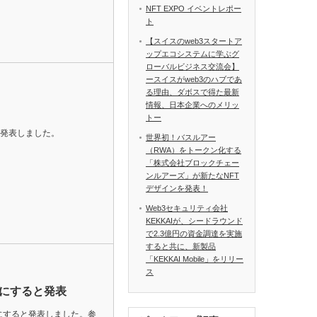
NFT EXPO イベントレポー
ト
【スイスのweb3スタートア
ップエコシステムに学ぶグ
ローバルビジネス交流会】
ースイスがweb3のハブであ
る理由、ダボスで得た最新
情報、日本企業へのメリッ
トー
を発表しました。
世界初！バスルアー
（RWA）をトークン化する
「株式会社ブロックチェー
ンルアーズ」が新たなNFT
デザインを発表！
Web3セキュリティ会社
KEKKAIが、シードラウンド
で2.3億円の資金調達を実施
すると共に、新製品
「KEKKAI Mobile」をリリー
ス
意にすると発表
を任意にすると発表しました。参