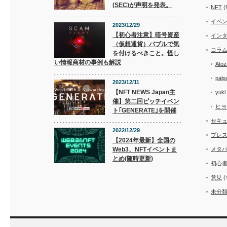
(SEC)が声明を発表。
NFT
(
イベ
2023/12/29
【初心者注意】暗号資産
イン
（仮想通貨）バブルで気
コラ
を付けるべきこと。怪し
い情報商材の事例も解説
Atoz
palp
2023/12/11
【NFT NEWS Japan主
yuki
催】第二回ピッチイベン
ヒヨ
ト｢GENERATE｣を開催
セキ
2022/12/29
プレ
【2024年最新】全国の
Web3、NFTイベントま
メタ
とめ(随時更新)
初心
意見
(
未分