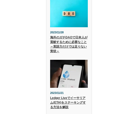
2023/11/28
海外のガチDAOで日本人が
貢献するために必要なこと
～英語力だけでは足りない
実状～
2023/11/21
Ledger Liveでイーサリア
ム(ETH)をステーキングす
る方法を解説