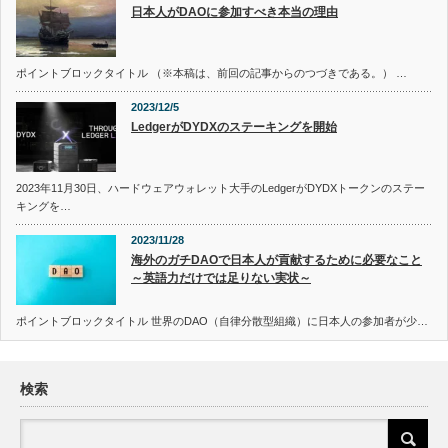
日本人がDAOに参加すべき本当の理由
ポイントブロックタイトル （※本稿は、前回の記事からのつづきである。） …
2023/12/5
LedgerがDYDXのステーキングを開始
2023年11月30日、ハードウェアウォレット大手のLedgerがDYDXトークンのステー
キングを…
2023/11/28
海外のガチDAOで日本人が貢献するために必要なこと
～英語力だけでは足りない実状～
ポイントブロックタイトル 世界のDAO（自律分散型組織）に日本人の参加者が少…
検索