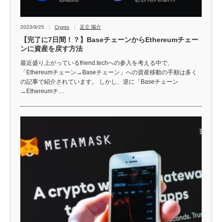
2023/9/25
Crypto
足立 陽介
【完了に7日間！？】BaseチェーンからEthereumチェー
ンに資産を戻す方法
最近盛り上がっているfriend.techへの参入を考える中で、
「Ethereumチェーン→Baseチェーン」への資産移動の手順は多く
の記事で紹介されています。 しかし、逆に「Baseチェーン
→Ethereumチ…