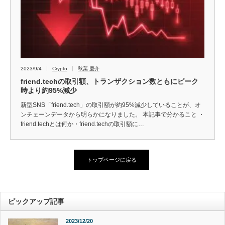
2023/9/4
Crypto
秋葉 慶介
friend.techの取引額、トランザクション数ともにピーク
時より約95%減少
新型SNS「friend.tech」の取引額が約95%減少していることが、オ
ンチェーンデータから明らかになりました。 本記事で分かること ・
friend.techとは何か・friend.techの取引額に…
トップページに戻る
ピックアップ記事
2023/12/20